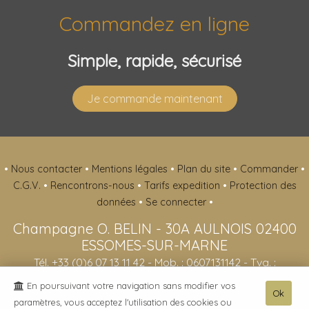
Commandez en ligne
Simple, rapide, sécurisé
Je commande maintenant
•
Nous contacter
•
Mentions légales
•
Plan du site
•
Commander
•
C.G.V.
•
Rencontrons-nous
•
Tarifs expedition
•
Protection des
données
•
Se connecter
•
Champagne O. BELIN
-
30A AULNOIS
02400
ESSOMES-SUR-MARNE
Tél. +33 (0)6 07 13 11 42
- Mob. : 0607131142 - Tva. :
FR51413064619 - RCS : 413064619
En poursuivant votre navigation sans modifier vos
Ok
- L'abus d'alcool est dangereux pour la santé, sachez consommer avec
paramètres, vous acceptez l'utilisation des cookies ou