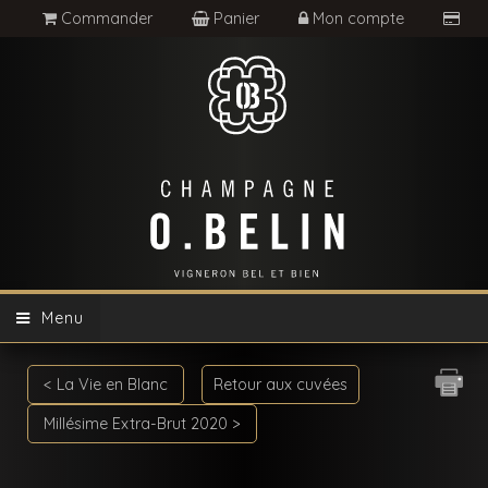
Commander
Panier
Mon compte
Menu
< La Vie en Blanc
Retour aux cuvées
Millésime Extra-Brut 2020 >