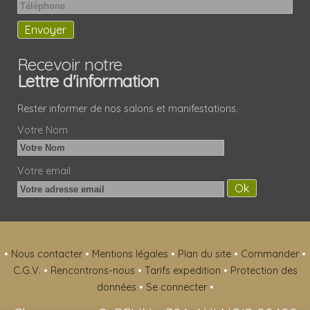
Recevoir notre
Lettre d'information
Rester informer de nos salons et manifestations.
Votre Nom
Votre email
•
Nous contacter
•
Mentions légales
•
Plan du site
•
Commander
•
C.G.V.
•
Rencontrons-nous
•
Tarifs expedition
•
Protection des
données
•
Se connecter
•