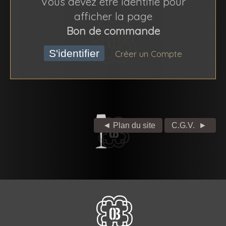
Vous devez être identifié pour
afficher la page
Bon de commande
S'identifier
Créer un Compte
◄ Plan du site
C.G.V.
►