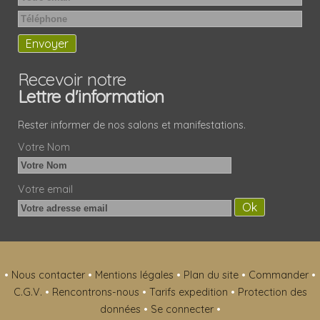
Recevoir notre
Lettre d'information
Rester informer de nos salons et manifestations.
Votre Nom
Votre email
•
Nous contacter
•
Mentions légales
•
Plan du site
•
Commander
•
C.G.V.
•
Rencontrons-nous
•
Tarifs expedition
•
Protection des
données
•
Se connecter
•