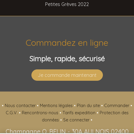
Petites Grèves 2022
Commandez en ligne
Simple, rapide, sécurisé
Je commande maintenant
•
Nous contacter
•
Mentions légales
•
Plan du site
•
Commander
•
C.G.V.
•
Rencontrons-nous
•
Tarifs expedition
•
Protection des
données
•
Se connecter
•
Champagne O. BELIN
-
30A AULNOIS
02400