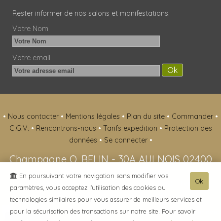
Rester informer de nos salons et manifestations.
Votre Nom
Votre email
•
Nous contacter
•
Mentions légales
•
Plan du site
•
Commander
•
C.G.V.
•
Rencontrons-nous
•
Tarifs expedition
•
Protection des
données
•
Se connecter
•
Champagne O. BELIN
-
30A AULNOIS
02400
ESSOMES-SUR-MARNE
En poursuivant votre navigation sans modifier vos
Ok
Tél. +33 (0)6 07 13 11 42
- Mob. : 0607131142 - Tva. :
paramètres, vous acceptez l'utilisation des cookies ou
FR51413064619 - RCS : 413064619
technologies similaires pour vous assurer de meilleurs services et
pour la sécurisation des transactions sur notre site. Pour savoir
- L'abus d'alcool est dangereux pour la santé, sachez consommer avec