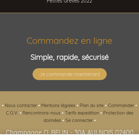
Petites Grèves 2022
Commandez en ligne
Simple, rapide, sécurisé
Je commande maintenant
•
Nous contacter
•
Mentions légales
•
Plan du site
•
Commander
•
C.G.V.
•
Rencontrons-nous
•
Tarifs expedition
•
Protection des
données
•
Se connecter
•
Champagne O. BELIN
-
30A AULNOIS
02400