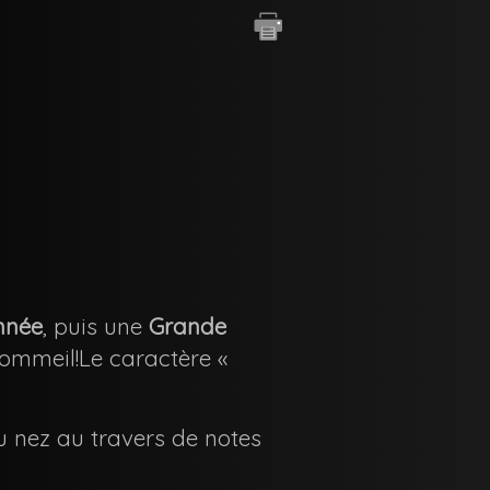
nnée
, puis une
Grande
r sommeil!Le caractère «
 nez au travers de notes