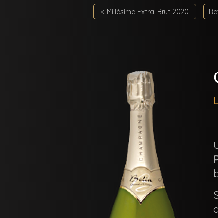
< Millésime Extra-Brut 2020
Re
b
d