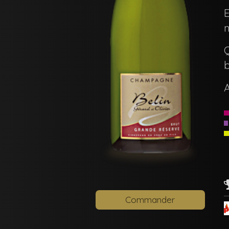
E
n
Q
b
A
Commander