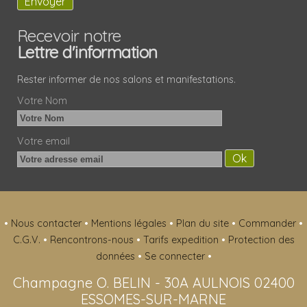
Recevoir notre
Lettre d'information
Rester informer de nos salons et manifestations.
Votre Nom
Votre email
•
Nous contacter
•
Mentions légales
•
Plan du site
•
Commander
•
C.G.V.
•
Rencontrons-nous
•
Tarifs expedition
•
Protection des
données
•
Se connecter
•
Champagne O. BELIN
-
30A AULNOIS
02400
ESSOMES-SUR-MARNE