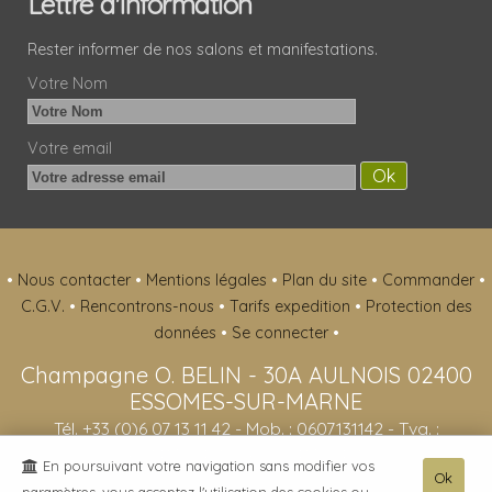
Lettre d'information
Rester informer de nos salons et manifestations.
Votre Nom
Votre email
•
Nous contacter
•
Mentions légales
•
Plan du site
•
Commander
•
C.G.V.
•
Rencontrons-nous
•
Tarifs expedition
•
Protection des
données
•
Se connecter
•
Champagne O. BELIN
-
30A AULNOIS
02400
ESSOMES-SUR-MARNE
Tél. +33 (0)6 07 13 11 42
- Mob. : 0607131142 - Tva. :
FR51413064619 - RCS : 413064619
En poursuivant votre navigation sans modifier vos
Ok
- L'abus d'alcool est dangereux pour la santé, sachez consommer avec