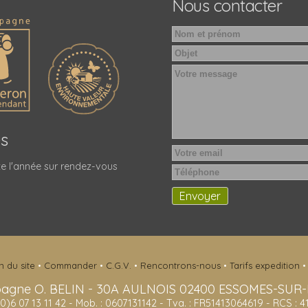
Nous contacter
es
e l'année sur rendez-vous
n du site
•
Commander
•
C.G.V.
•
Rencontrons-nous
•
Tarifs expedition
agne O. BELIN
-
30A AULNOIS
02400
ESSOMES-SUR
(0)6 07 13 11 42
- Mob. : 0607131142 - Tva. : FR51413064619 - RCS : 