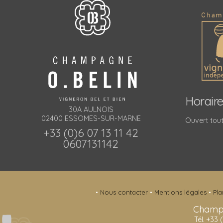
Horair
30A AULNOIS
02400 ESSOMES-SUR-MARNE
Ouvert tout
+33 (0)6 07 13 11 42
0607131142
•
Nous contacter
•
Mentions légales
•
Pla
Champ
Tél. +33 