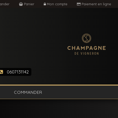
nder
Panier
Mon compte
Paiement en ligne
0607131142
COMMANDER