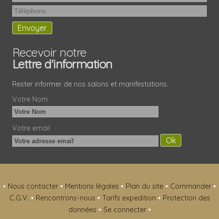
Recevoir notre
Lettre d'information
Rester informer de nos salons et manifestations.
Votre Nom
Votre email
•
Nous contacter
•
Mentions légales
•
Plan du site
•
Commander
•
C.G.V.
•
Rencontrons-nous
•
Tarifs expedition
•
Protection des
données
•
Se connecter
•