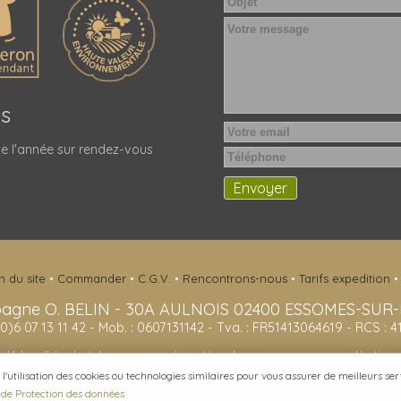
es
e l'année sur rendez-vous
n du site
•
Commander
•
C.G.V.
•
Rencontrons-nous
•
Tarifs expedition
agne O. BELIN
-
30A AULNOIS
02400
ESSOMES-SUR
(0)6 07 13 11 42
- Mob. : 0607131142 - Tva. : FR51413064619 - RCS : 
- L'abus d'alcool est dangereux pour la santé, sachez consommer avec modération. -
tilisation des cookies ou technologies similaires pour vous assurer de meilleurs servi
t de Protection des données
2026 Champagne O. BELIN -
Réalisation enovanet
-
Moteur eChampagne
- 2 visiteurs c