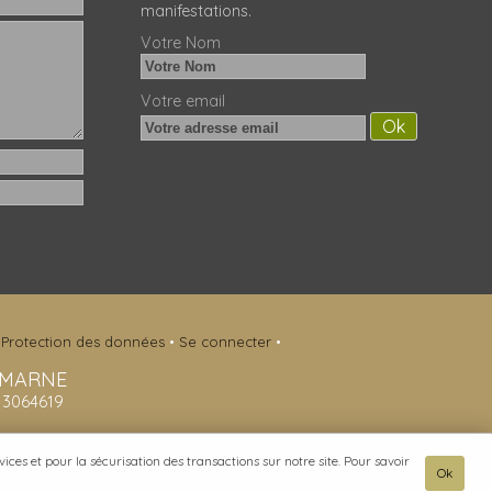
manifestations.
Votre Nom
Votre email
•
Protection des données
•
Se connecter
•
-MARNE
413064619
ces et pour la sécurisation des transactions sur notre site. Pour savoir
Ok
onnectés.