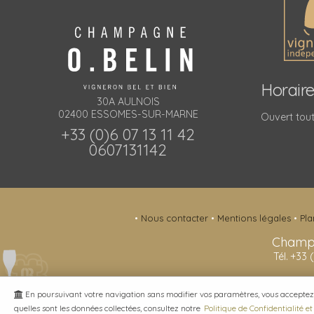
Horair
30A AULNOIS
02400 ESSOMES-SUR-MARNE
Ouvert tout
+33 (0)6 07 13 11 42
0607131142
•
Nous contacter
•
Mentions légales
•
Pla
Champ
Tél. +33 
En poursuivant votre navigation sans modifier vos paramètres, vous acceptez l'u
quelles sont les données collectées, consultez notre
Politique de Confidentialité e
© 2003-