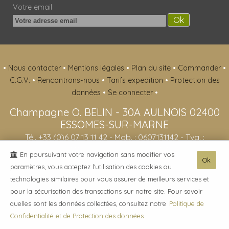
Votre email
•
Nous contacter
•
Mentions légales
•
Plan du site
•
Commander
•
C.G.V.
•
Rencontrons-nous
•
Tarifs expedition
•
Protection des
données
•
Se connecter
•
Champagne O. BELIN
-
30A AULNOIS
02400
ESSOMES-SUR-MARNE
Tél. +33 (0)6 07 13 11 42
- Mob. : 0607131142 - Tva. :
FR51413064619 - RCS : 413064619
En poursuivant votre navigation sans modifier vos
Ok
paramètres, vous acceptez l'utilisation des cookies ou
- L'abus d'alcool est dangereux pour la santé, sachez consommer avec
technologies similaires pour vous assurer de meilleurs services et
modération. -
pour la sécurisation des transactions sur notre site. Pour savoir
quelles sont les données collectées, consultez notre
Politique de
© 2003-2026 Champagne O. BELIN -
Réalisation enovanet
-
Moteur eChampagne
-
Confidentialité et de Protection des données
3 visiteurs connectés.