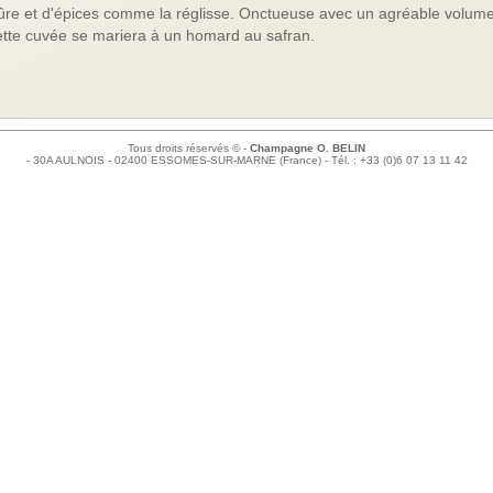
e et d'épices comme la réglisse. Onctueuse avec un agréable volum
tte cuvée se mariera à un homard au safran.
Tous droits réservés © -
Champagne O. BELIN
- 30A AULNOIS - 02400 ESSOMES-SUR-MARNE (France) - Tél. : +33 (0)6 07 13 11 42