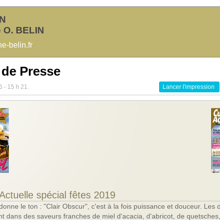
IN
 O. BELIN
-belin.fr
 de Presse
6 - 15 h 21.
Lancer l'impression
Actuelle spécial fêtes 2019
nne le ton : "Clair Obscur", c'est à la fois puissance et douceur. Les 
ent dans des saveurs franches de miel d'acacia, d'abricot, de quetsches