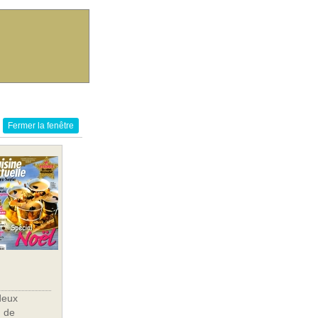
Fermer la fenêtre
deux
, de