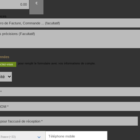
€
nces
nnées
pour remplir le formulaire avec vos informations de compte.
ctez-vous
France (+33)