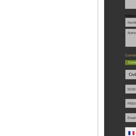
Référe
Coordo
Conne