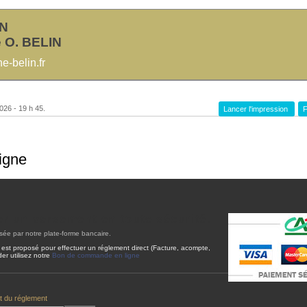
IN
 O. BELIN
-belin.fr
026 - 19 h 45.
Lancer l'impression
F
igne
er un versement en toute sécurité.
sée par notre plate-forme bancaire.
 est proposé pour effectuer un réglement direct (Facture, acompte,
er utilisez notre
Bon de commande en ligne
t du réglement