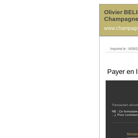
Olivier BEL
Champagne
www.champagne
Imprimé le : 6/08/2
Payer en l
Effectu
Transaction sécuri
NB : Ce formulaire
...). Pour command
Montan