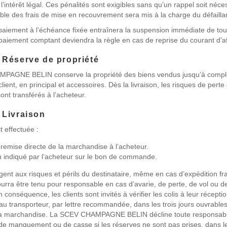
e l’intérêt légal. Ces pénalités sont exigibles sans qu’un rappel soit néce
ble des frais de mise en recouvrement sera mis à la charge du défailla
paiement à l’échéance fixée entraînera la suspension immédiate de tou
e paiement comptant deviendra la règle en cas de reprise du courant d’af
: Réserve de propriété
PAGNE BELIN conserve la propriété des biens vendus jusqu’à compl
client, en principal et accessoires. Dès la livraison, les risques de perte
sont transférés à l’acheteur.
: Livraison
t effectuée :
a remise directe de la marchandise à l’acheteur.
eu indiqué par l’acheteur sur le bon de commande.
ent aux risques et périls du destinataire, même en cas d’expédition fr
rra être tenu pour responsable en cas d’avarie, de perte, de vol ou de
conséquence, les clients sont invités à vérifier les colis à leur réception
au transporteur, par lettre recommandée, dans les trois jours ouvrables
la marchandise. La SCEV CHAMPAGNE BELIN décline toute responsabili
 de manquement ou de casse si les réserves ne sont pas prises, dans l