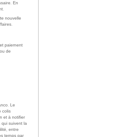
ssaire. En
nt.
te nouvelle
faires.
et paiement
 ou de
anco. Le
 colis
 et à notifier
 qui suivent la
té, entre
es temps par