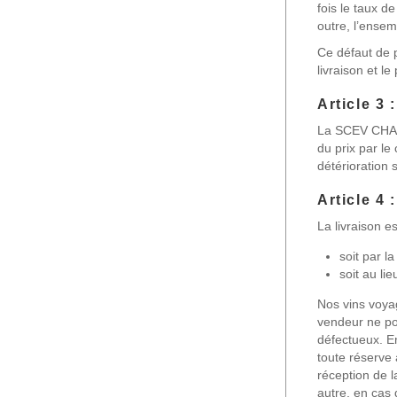
fois le taux d
outre, l’ensem
Ce défaut de 
livraison et l
Article 3 
La SCEV CHAM
du prix par le 
détérioration 
Article 4 
La livraison es
soit par l
soit au li
Nos vins voyag
vendeur ne pou
défectueux. En 
toute réserve 
réception de 
autre, en cas