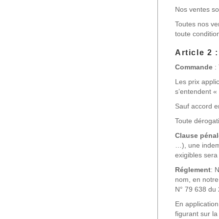
Nos ventes son
Toutes nos ven
toute conditio
Article 2 :
Commande
:
Les prix appli
s’entendent « 
Sauf accord e
Toute dérogati
Clause pénal
…), une indem
exigibles sera
Réglement
: 
nom, en notre
N° 79 638 du 
En application
figurant sur l