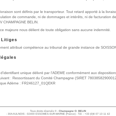
livraison sont définis par le transporteur. Tout retard apporté à la livrai
annulation de commande, ni de dommages et intérêts, ni de facturation de
CEV CHAMPAGNE BELIN.
rce majeure nous délient de toute obligation sans aucune indemnité.
: Litiges
sément attribué compétence au tribunal de grande instance de SOISSON
légales
'identifiant unique délivré par l'ADEME conformément aux dispositions 
uivant : Ressortissant du Comité Champagne (SIRET 78038582900012),
 unique Adème : FR246127_01QEKR
Tous droits réservés © -
Champagne O. BELIN
- 30A AULNOIS - 02400 ESSOMES-SUR-MARNE (France) - Tél. : +33 (0)6 07 13 11 42