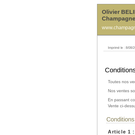
Olivier BEL
Champagne
www.champagne
Imprimé le : 8/08/2
Condition
Toutes nos ve
Nos ventes son
En passant co
Vente ci-dess
Condition
Article 1