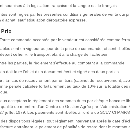
t soumises à la législation française et la langue est le français.
tes sont régies par les présentes conditions générales de vente qui pr
n d’achat, sauf stipulation dérogatoire expresse.
 Prix
 Toute commande acceptée par le vendeur est considérée comme ferme 
cables sont en vigueur au jour de la prise de commande, et sont libellés
départ cellier », le transport étant à la charge de l’acheteur.
ntre les parties, le règlement s’effectue au comptant à la commande.
on doit faire l’objet d’un document écrit et signé des deux parties.
e
: En cas de recouvrement par un tiers (cabinet de recouvrement, avoc
nité pénale calculée forfaitairement au taux de 10% sur la totalité de
 due.
Nous acceptons le règlement des sommes dues par chèque bancaire libe
 qualité de membre d'un Centre de Gestion Agréé par l'Administration F
27 juillet 1979. Les paiements sont libellés à l’ordre de SCEV CHAM
 des dispositions légales, tout règlement intervenant après la date d’é
a facture entraînera le paiement de pénalités de retard dont le montant e