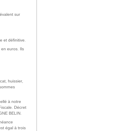
évalent sur
et définitive.
 en euros. Ils
at, huissier,
s sommes
llé à notre
iscale. Décret
PAGNE BELIN.
chéance
st égal à trois