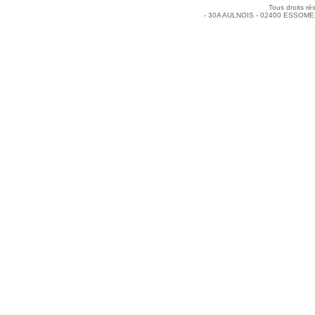
Tous droits ré
- 30A AULNOIS - 02400 ESSOMES-