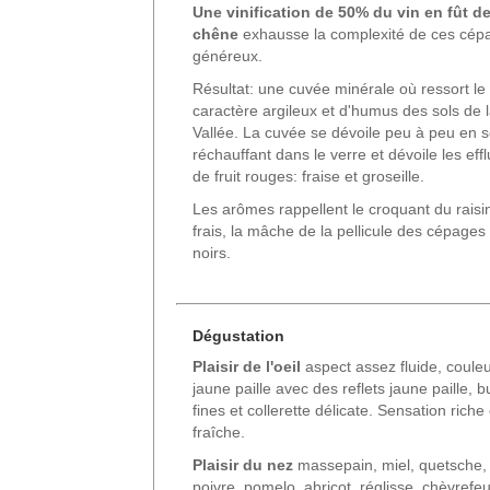
U
ne vinification de 50% du vin en fût d
chêne
exhausse la complexité de ces cép
généreux.
Résultat: une cuvée minérale où ressort le
caractère argileux et d'humus des sols de 
Vallée. La cuvée se dévoile peu à peu en 
réchauffant dans le verre et dévoile les eff
de fruit rouges: fraise et groseille.
Les arômes rappellent le croquant du raisi
frais, la mâche de la pellicule des cépages
noirs.
Dégustation
Plaisir de l'oeil
aspect assez fluide, couleu
jaune paille avec des reflets jaune paille, b
fines et collerette délicate. Sensation riche 
fraîche.
Plaisir du nez
massepain, miel, quetsche,
poivre, pomelo, abricot, réglisse, chèvrefeui